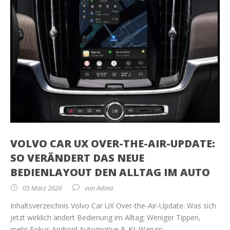
VOLVO CAR UX OVER-THE-AIR-UPDATE:
SO VERÄNDERT DAS NEUE
BEDIENLAYOUT DEN ALLTAG IM AUTO
05 März 2026
von
Adina
Inhaltsverzeichnis Volvo Car UX Over-the-Air-Update: Was sich
jetzt wirklich ändert Bedienung im Alltag: Weniger Tippen,
mehr Fokus Android Automotive & KI: Warum...