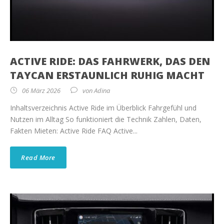
ACTIVE RIDE: DAS FAHRWERK, DAS DEN
TAYCAN ERSTAUNLICH RUHIG MACHT
06 März 2026
von
Adina
Inhaltsverzeichnis Active Ride im Überblick Fahrgefühl und
Nutzen im Alltag So funktioniert die Technik Zahlen, Daten,
Fakten Mieten: Active Ride FAQ Active...
Read More