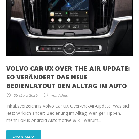
VOLVO CAR UX OVER-THE-AIR-UPDATE:
SO VERÄNDERT DAS NEUE
BEDIENLAYOUT DEN ALLTAG IM AUTO
05 März 2026
von
Adina
Inhaltsverzeichnis Volvo Car UX Over-the-Air-Update: Was sich
jetzt wirklich ändert Bedienung im Alltag: Weniger Tippen,
mehr Fokus Android Automotive & KI: Warum...
Read More