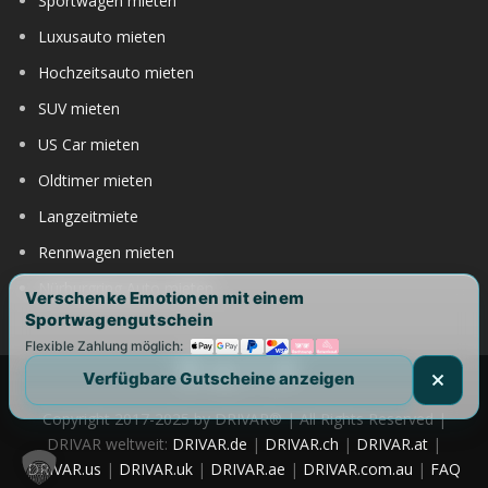
Sportwagen mieten
Luxusauto mieten
Hochzeitsauto mieten
SUV mieten
US Car mieten
Oldtimer mieten
Langzeitmiete
Rennwagen mieten
Nürburgring Auto mieten
Verschenke Emotionen mit einem
Sportwagengutschein
Flexible Zahlung möglich:
Verfügbare Gutscheine anzeigen
Copyright 2017-2025 by DRIVAR® | All Rights Reserved |
DRIVAR weltweit:
DRIVAR.de
|
DRIVAR.ch
|
DRIVAR.at
|
DRIVAR.us
|
DRIVAR.uk
|
DRIVAR.ae
|
DRIVAR.com.au
|
FAQ