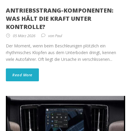
ANTRIEBSSTRANG-KOMPONENTEN:
WAS HÄLT DIE KRAFT UNTER
KONTROLLE?
05 März 2026
von
Paul
Der Moment, wenn beim Beschleunigen plötzlich ein
rhythmisches Klopfen aus dem Unterboden dringt, kennen
viele Autofahrer. Oft liegt die Ursache in verschlissenen...
Read More