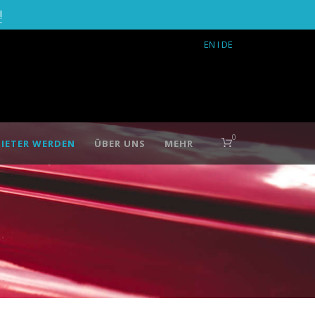
!
EN
I DE
0
IETER WERDEN
ÜBER UNS
MEHR