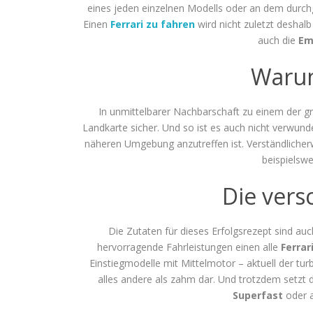
eines jeden einzelnen Modells oder an dem durc
Einen
Ferrari zu fahren
wird nicht zuletzt deshal
auch die
Em
Warum
In unmittelbarer Nachbarschaft zu einem der g
Landkarte sicher. Und so ist es auch nicht verwun
näheren Umgebung anzutreffen ist. Verständlicher
beispielsw
Die vers
Die Zutaten für dieses Erfolgsrezept sind au
hervorragende Fahrleistungen einen alle
Ferrar
Einstiegmodelle mit Mittelmotor – aktuell der tu
alles andere als zahm dar. Und trotzdem setzt
Superfast
oder a