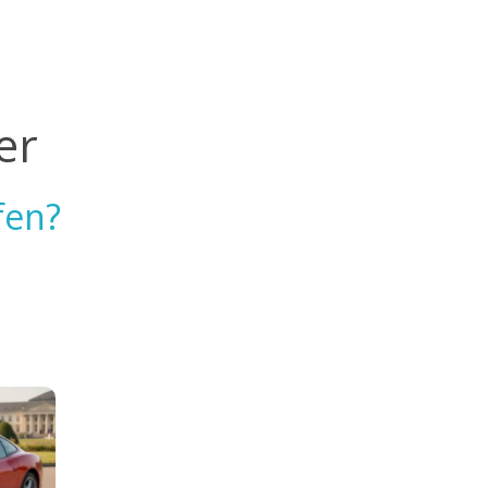
ver
fen?