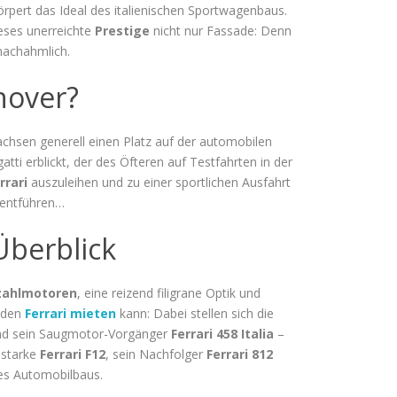
rpert das Ideal des italienischen Sportwagenbaus.
ieses unerreichte
Prestige
nicht nur Fassade: Denn
nachahmlich.
nover?
chsen generell einen Platz auf der automobilen
tti erblickt, der des Öfteren auf Testfahrten in der
rrari
auszuleihen und zu einer sportlichen Ausfahrt
 entführen…
Überblick
zahlmotoren
, eine reizend filigrane Optik und
eden
Ferrari mieten
kann: Dabei stellen sich die
d sein Saugmotor-Vorgänger
Ferrari 458 Italia
–
 starke
Ferrari F12
, sein Nachfolger
Ferrari 812
des Automobilbaus.