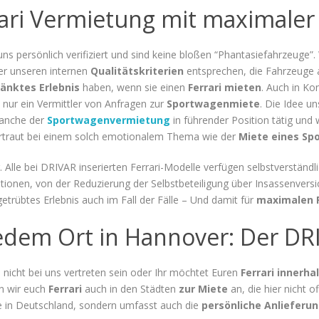
rari Vermietung mit maximaler 
s persönlich verifiziert und sind keine bloßen “Phantasiefahrzeuge”. 
er unseren internen
Qualitätskriterien
entsprechen, die Fahrzeuge 
änktes Erlebnis
haben, wenn sie einen
Ferrari mieten
. Auch in Ko
 nur ein Vermittler von Anfragen zur
Sportwagenmiete
. Die Idee un
Branche der
Sportwagenvermietung
in führender Position tätig und
Vertraut bei einem solch emotionalem Thema wie der
Miete eines Sp
 Alle bei DRIVAR inserierten Ferrari-Modelle verfügen selbstverständl
onen, von der Reduzierung der Selbstbeteiligung über Insassenversi
getrübtes Erlebnis auch im Fall der Fälle – Und damit für
maximalen 
jedem Ort in Hannover: Der DR
nicht bei uns vertreten sein oder Ihr möchtet Euren
Ferrari
innerha
en wir euch
Ferrari
auch in den Städten
zur Miete
an, die hier nicht of
te in Deutschland, sondern umfasst auch die
persönliche Anlieferun