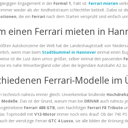
hgängigen Engagement in der
Formel 1
, Fakt ist:
Ferrari mieten
verkö
b immer wieder als
der
Kindheitstraum schlechthin betitelt. Dabei ist d
otionen
, die ein
Ferrari
nach dem Starten versprüht sind einfach un
 einen Ferrari mieten in Han
rößten Autokonzerne der Welt hat die Landeshauptstadt von Niedersa
derlich, wenn man beim
Stadtbummel in Hannover
einmal einen Buga
weise ist die Lust dann umso größer, selber einmal den passenden
Fe
eise ins nahe Weserbergland oder über die legendäre Autobahn A2 zu
chiedenen Ferrari-Modelle im 
ch technisch nahezu immer gleich: Unverkennbar brüllende
Hochdreh
i Modelle
. Das ist der Grund, warum man bei
DRIVAR
auch nahezu j
rbogetriebene
Ferrari 488 GTB
, sein Nachfolger
Ferrari F8 Tributo
un
 das Topmodell mit
V12-Motor
immer noch eins drauf: Ob der 740 PS
uch der viersitzige Ferrari
GTC 4 Lusso
, sie alle bilden die Krönung 