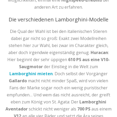
Möglichkeiten, einmal eine
Highspeed-Erlebnis
der
anderen Art zu erfahren.
Die verschiedenen Lamborghini-Modelle
Die Qual der Wahl ist bei den italienischen Stieren
dabei gar nicht so groß: Exakt zwei Modellreihen
stehen hier zur Wahl, bei zwar im Charakter gleich,
aber doch irgendwie eigenständig genug.
Huracan
:
Hier beginnt der sehr üppigen
610 PS aus eine V10-
Saugmotor
der Einstieg in die Welt zum
Lamborghini mieten
. Doch selbst der Vorgänger
Gallardo
macht nicht minder Spaß, wird von vielen
Fans der Marke sogar noch ein wenig puristischer
empfunden… Und wem das nicht ausreicht, der greift
eben zum König von St. Agata: Der
Lamborghini
Aventador
schickt nicht weniger als
700 PS
aus einem
V12
an alle vier Räder und setzt die Ära seines