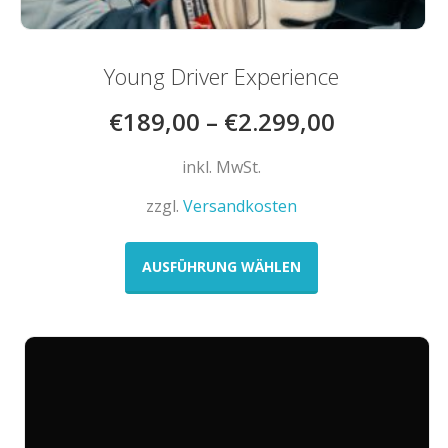
Young Driver Experience
€
189,00
–
€
2.299,00
inkl. MwSt.
zzgl.
Versandkosten
Dieses
Produkt
AUSFÜHRUNG WÄHLEN
weist
mehrere
Varianten
auf.
Die
Optionen
können
auf