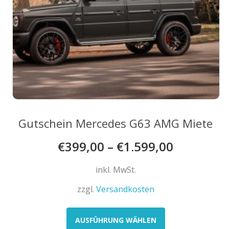
Gutschein Mercedes G63 AMG Miete
€
399,00
–
€
1.599,00
inkl. MwSt.
zzgl.
Versandkosten
Dieses
Produkt
AUSFÜHRUNG WÄHLEN