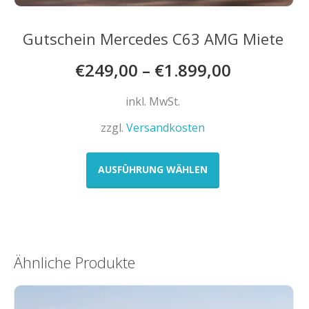
Gutschein Mercedes C63 AMG Miete
€
249,00
–
€
1.899,00
inkl. MwSt.
zzgl.
Versandkosten
Dieses
Produkt
AUSFÜHRUNG WÄHLEN
weist
mehrere
Varianten
auf.
Die
Ähnliche Produkte
Optionen
können
auf
der