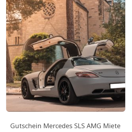
Die
Optionen
können
auf
der
Produktseite
gewählt
werden
Gutschein Mercedes SLS AMG Miete