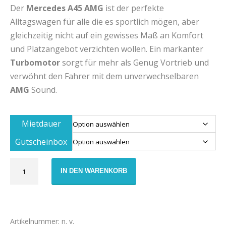
Der
Mercedes A45 AMG
ist der perfekte
Alltagswagen für alle die es sportlich mögen, aber
gleichzeitig nicht auf ein gewisses Maß an Komfort
und Platzangebot verzichten wollen. Ein markanter
Turbomotor
sorgt für mehr als Genug Vortrieb und
verwöhnt den Fahrer mit dem unverwechselbaren
AMG
Sound.
Mietdauer
Gutscheinbox
Gutschein
IN DEN WARENKORB
Mercedes
A45
AMG
Miete
Menge
Artikelnummer:
n. v.