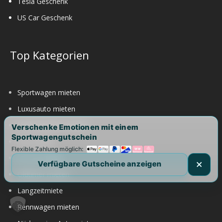
Tesla Geschenk
US Car Geschenk
Top Kategorien
Sportwagen mieten
Luxusauto mieten
Hochzeitsauto mieten
Verschenke Emotionen mit einem
Sportwagengutschein
SUV mieten
Flexible Zahlung möglich:
US Car mieten
Verfügbare Gutscheine anzeigen
Oldtimer mieten
Langzeitmiete
Rennwagen mieten