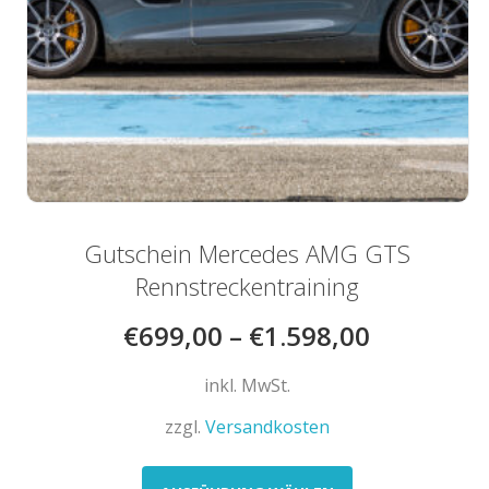
Gutschein Mercedes AMG GTS
Rennstreckentraining
€
699,00
–
€
1.598,00
inkl. MwSt.
zzgl.
Versandkosten
Dieses
Produkt