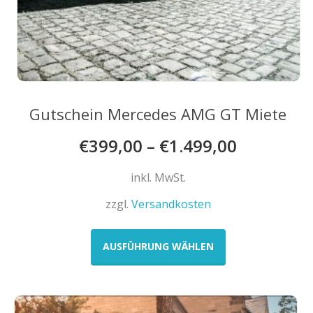
Gutschein Mercedes AMG GT Miete
€
399,00
–
€
1.499,00
inkl. MwSt.
zzgl.
Versandkosten
Dieses
Produkt
AUSFÜHRUNG WÄHLEN
weist
mehrere
Varianten
auf.