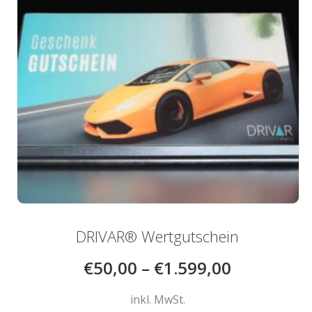
der
Produktseite
gewählt
werden
DRIVAR® Wertgutschein
€
50,00
–
€
1.599,00
inkl. MwSt.