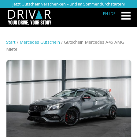
Jetzt Gutschein verschenken – und im Sommer durchstarten!
EN
I DE
Start
/
Mercedes Gutschein
/ Gutschein Mercedes A45 AMG
Miete