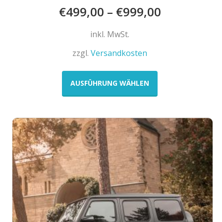
€
499,00
–
€
999,00
inkl. MwSt.
zzgl.
Versandkosten
Dieses
Produkt
AUSFÜHRUNG WÄHLEN
weist
mehrere
Varianten
auf.
Die
Optionen
können
auf
der
Produktseite
gewählt
werden