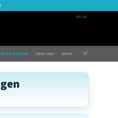
!
EN
I DE
0
IETER WERDEN
ÜBER UNS
MEHR
ügen