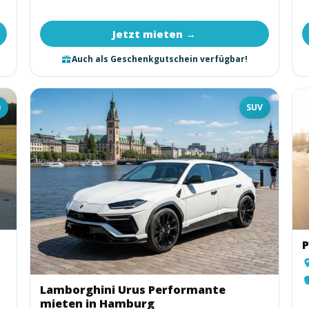
Jetzt mieten →
Auch als Geschenkgutschein verfügbar!
é
SUV
P
Lamborghini Urus Performante
mieten in Hamburg