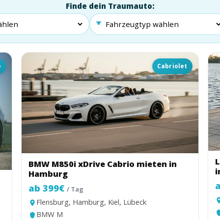
Finde dein Traumauto:
é
Cabriolet
L
BMW M850i xDrive Cabrio mieten in
i
Hamburg
ab 399€
/ Tag
Flensburg, Hamburg, Kiel, Lübeck
BMW M