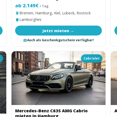
ab 2.149€
/ Tag
Bremen, Hamburg, Kiel, Lübeck, Rostock
Lamborghini
Jetzt mieten →
Auch als Geschenkgutschein verfügbar!
t
Cabriolet
Mercedes-Benz C63S AMG Cabrio
A
mieten in Hamburg