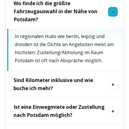
Wo finde ich die größte
Fahrzeugauswahl in der Nähe von
Potsdam?
In regionalen Hubs wie berlin, leipzig und
dresden ist die Dichte an Angeboten meist am
höchsten; Zustellung/Abholung im Raum
Potsdam ist oft nach Absprache möglich.
Sind Kilometer inklusive und wie
buche ich mehr?
Je nach Tarif sind Tageskontingente inklusive;
Ist eine Einwegmiete oder Zustellung
zusätzliche Kilometer können flexibel
nach Potsdam möglich?
zugebucht werden. Die genauen Konditionen