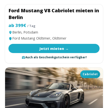
Ford Mustang V8 Cabriolet mieten in
Cabriolet
Berlin
ab 399€
/ Tag
Berlin, Potsdam
Ford Mustang Oldtimer, Oldtimer
Jetzt mieten →
Auch als Geschenkgutschein verfügbar!
Cabriolet