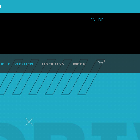
!
EN
I DE
0
IETER WERDEN
ÜBER UNS
MEHR