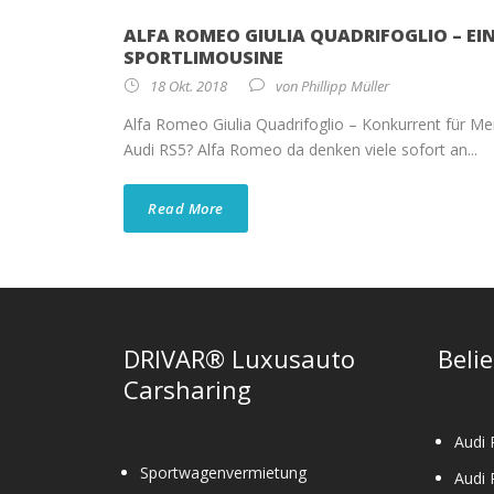
ALFA ROMEO GIULIA QUADRIFOGLIO – E
SPORTLIMOUSINE
18 Okt. 2018
von
Phillipp Müller
Alfa Romeo Giulia Quadrifoglio – Konkurrent für
Audi RS5? Alfa Romeo da denken viele sofort an...
Read More
DRIVAR® Luxusauto
Beli
Carsharing
Audi 
Sportwagenvermietung
Audi 