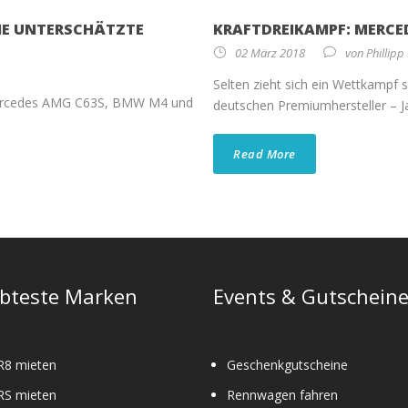
INE UNTERSCHÄTZTE
KRAFTDREIKAMPF: MERCED
02 März 2018
von
Phillipp
Selten zieht sich ein Wettkampf 
 Mercedes AMG C63S, BMW M4 und
deutschen Premiumhersteller – Jah
Read More
ebteste Marken
Events & Gutschein
R8 mieten
Geschenkgutscheine
RS mieten
Rennwagen fahren