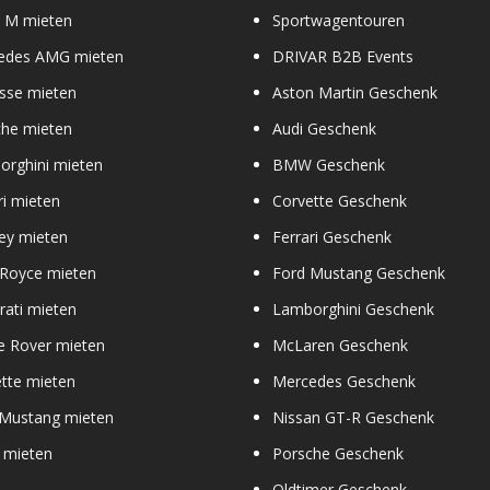
M mieten
Sportwagentouren
edes AMG mieten
DRIVAR B2B Events
sse mieten
Aston Martin Geschenk
che mieten
Audi Geschenk
orghini mieten
BMW Geschenk
ri mieten
Corvette Geschenk
ey mieten
Ferrari Geschenk
 Royce mieten
Ford Mustang Geschenk
ati mieten
Lamborghini Geschenk
e Rover mieten
McLaren Geschenk
tte mieten
Mercedes Geschenk
 Mustang mieten
Nissan GT-R Geschenk
 mieten
Porsche Geschenk
Oldtimer Geschenk