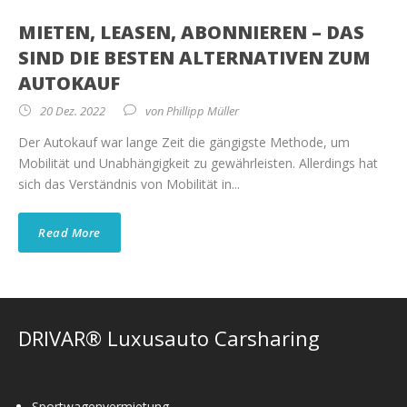
MIETEN, LEASEN, ABONNIEREN – DAS
SIND DIE BESTEN ALTERNATIVEN ZUM
AUTOKAUF
20 Dez. 2022
von
Phillipp Müller
Der Autokauf war lange Zeit die gängigste Methode, um
Mobilität und Unabhängigkeit zu gewährleisten. Allerdings hat
sich das Verständnis von Mobilität in...
Read More
DRIVAR® Luxusauto Carsharing
Sportwagenvermietung