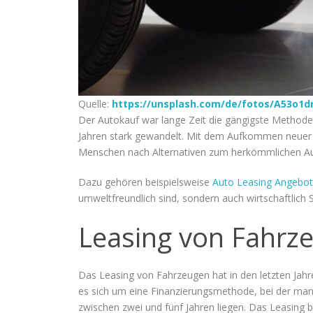
Quelle:
https://unsplash.com/de/fotos/A53o1d
Der Autokauf war lange Zeit die gängigste Methode, 
Jahren stark gewandelt. Mit dem Aufkommen neuer
Menschen nach Alternativen zum herkömmlichen Au
Dazu gehören beispielsweise
Auto Leasing Angebo
umweltfreundlich sind, sondern auch wirtschaftlich
Leasing von Fahrz
Das Leasing von Fahrzeugen hat in den letzten Jahr
es sich um eine Finanzierungsmethode, bei der man
zwischen zwei und fünf Jahren liegen. Das Leasing b