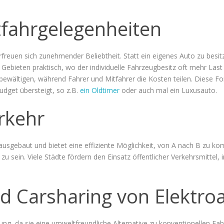
tfahrgelegenheiten
rfreuen sich zunehmender Beliebtheit. Statt ein eigenes Auto zu bes
 Gebieten praktisch, wo der individuelle Fahrzeugbesitz oft mehr Las
 bewältigen, während Fahrer und Mitfahrer die Kosten teilen. Diese 
udget übersteigt, so z.B.
ein Oldtimer
oder auch mal ein Luxusauto.
rkehr
ut ausgebaut und bietet eine effiziente Möglichkeit, von A nach B z
u sein. Viele Städte fördern den Einsatz öffentlicher Verkehrsmittel, i
nd Carsharing von Elektro
g, da sie eine umweltfreundliche Alternative zu konventionellen Fa