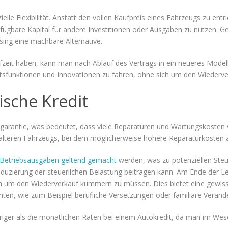
zielle Flexibilität. Anstatt den vollen Kaufpreis eines Fahrzeugs zu ent
ügbare Kapital für andere Investitionen oder Ausgaben zu nutzen. Gera
sing eine machbare Alternative.
fzeit haben, kann man nach Ablauf des Vertrags in ein neueres Model
itsfunktionen und Innovationen zu fahren, ohne sich um den Wieder
ische Kredit
garantie, was bedeutet, dass viele Reparaturen und Wartungskosten v
s älteren Fahrzeugs, bei dem möglicherweise höhere Reparaturkosten a
 Betriebsausgaben geltend gemacht
werden, was zu potenziellen Steu
duzierung der steuerlichen Belastung beitragen kann. Am Ende der Le
 um den Wiederverkauf kümmern zu müssen. Dies bietet eine gewisse F
en, wie zum Beispiel berufliche Versetzungen oder familiäre Veränd
riger als die monatlichen Raten bei einem Autokredit, da man im Wese