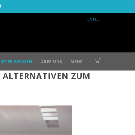
!
EN
I DE
0
IETER WERDEN
ÜBER UNS
MEHR
EN ALTERNATIVEN ZUM