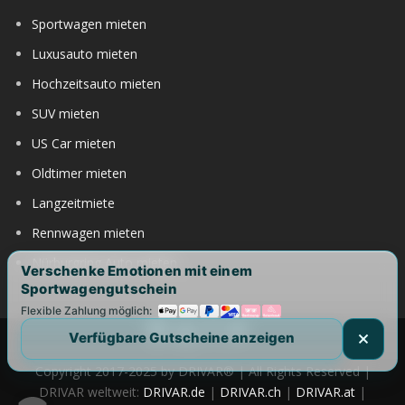
Sportwagen mieten
Luxusauto mieten
Hochzeitsauto mieten
SUV mieten
US Car mieten
Oldtimer mieten
Langzeitmiete
Rennwagen mieten
Nürburgring Auto mieten
Verschenke Emotionen mit einem
Sportwagengutschein
Flexible Zahlung möglich:
Verfügbare Gutscheine anzeigen
Copyright 2017-2025 by DRIVAR® | All Rights Reserved |
DRIVAR weltweit:
DRIVAR.de
|
DRIVAR.ch
|
DRIVAR.at
|