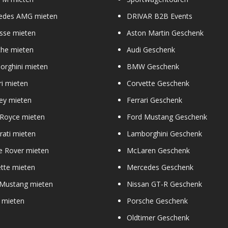
edes AMG mieten
DRIVAR B2B Events
sse mieten
Aston Martin Geschenk
che mieten
Audi Geschenk
orghini mieten
BMW Geschenk
ri mieten
Corvette Geschenk
ey mieten
Ferrari Geschenk
 Royce mieten
Ford Mustang Geschenk
ati mieten
Lamborghini Geschenk
e Rover mieten
McLaren Geschenk
tte mieten
Mercedes Geschenk
 Mustang mieten
Nissan GT-R Geschenk
 mieten
Porsche Geschenk
Oldtimer Geschenk