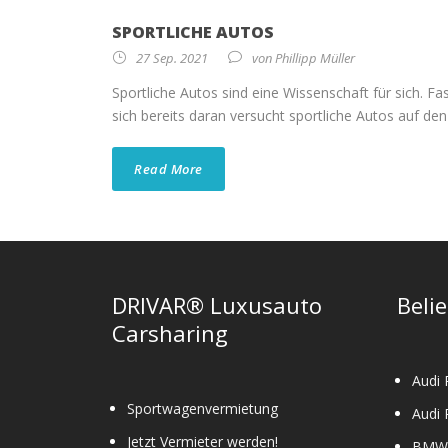
SPORTLICHE AUTOS
27 Sep. 2021
von
Phillipp Müller
Sportliche Autos sind eine Wissenschaft für sich. Fa
sich bereits daran versucht sportliche Autos auf den 
Read More
DRIVAR® Luxusauto
Beli
Carsharing
Audi 
Sportwagenvermietung
Audi 
Jetzt Vermieter werden!
BMW 