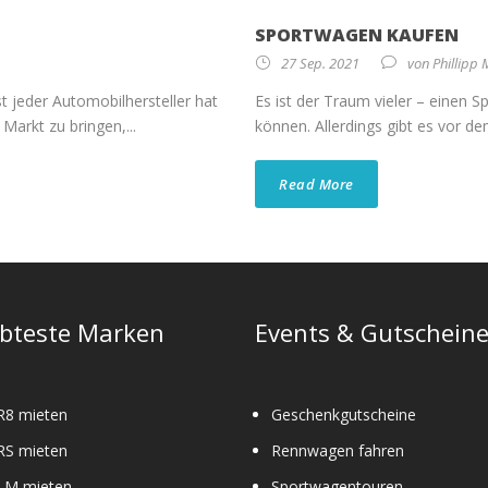
SPORTWAGEN KAUFEN
27 Sep. 2021
von
Phillipp 
st jeder Automobilhersteller hat
Es ist der Traum vieler – einen 
Markt zu bringen,...
können. Allerdings gibt es vor dem
Read More
ebteste Marken
Events & Gutschein
R8 mieten
Geschenkgutscheine
RS mieten
Rennwagen fahren
M mieten
Sportwagentouren