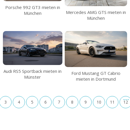
Porsche 992 GT3 mieten in
Mercedes AMG GTS mieten in
München
München
Audi RS5 Sportback mieten in
Ford Mustang GT Cabrio
Münster
mieten in Dortmund
3
4
5
6
7
8
9
10
11
12