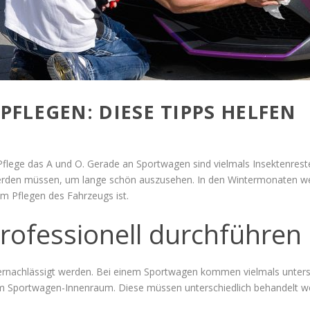
FLEGEN: DIESE TIPPS HELFEN
 Pflege das A und O. Gerade an Sportwagen sind vielmals Insektenres
t werden müssen, um lange schön auszusehen. In den Wintermonaten we
m Pflegen des Fahrzeugs ist.
rofessionell durchführen
vernachlässigt werden. Bei einem Sportwagen kommen vielmals untersc
im Sportwagen-Innenraum. Diese müssen unterschiedlich behandelt w