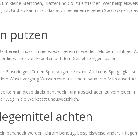
um kleine Steinchen, Blätter und Co. zu entfernen. Wer beispielswei
t ist. Und so kann man das auch bei einem eigenen Sportwagen prakti
n putzen
ßenbereich muss immer wieder gereinigt werden. Mit dem richtigen Ab
lerdings eher von Experten auf dem Gebiet reinigen lassen.
cher Glasreiniger für den Sportwagen relevant. Auch das Spiegelglas so
 dem Waschvorgang Wasserreste mit einem sauberen Mikrofasertuch 
sollte man diese direkt behandeln, um Rostschäden zu vermeiden. Hier
er Weg in die Werkstatt unausweichlich.
flegemittel achten
eln behandelt werden. Chrom benötigt beispielsweise andere Pflegema