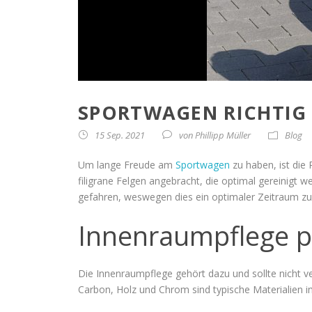
SPORTWAGEN RICHTIG P
15 Sep. 2021
von
Phillipp Müller
Blog
Um lange Freude am
Sportwagen
zu haben, ist die
filigrane Felgen angebracht, die optimal gereinig
gefahren, weswegen dies ein optimaler Zeitraum zu
Innenraumpflege p
Die Innenraumpflege gehört dazu und sollte nicht 
Carbon, Holz und Chrom sind typische Materialien 