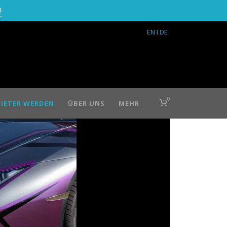
!
EN
I DE
0
IETER WERDEN
ÜBER UNS
MEHR