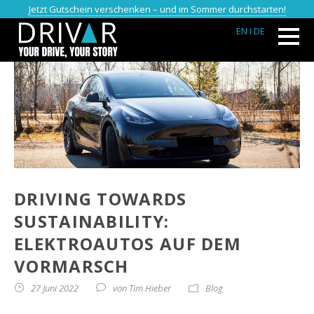
Jetzt Gutschein verschenken – und im Sommer durchstarten!
EN
I DE
DRIVING TOWARDS
SUSTAINABILITY:
ELEKTROAUTOS AUF DEM
VORMARSCH
27 Juni 2022
von
Tim Hieber
Blog